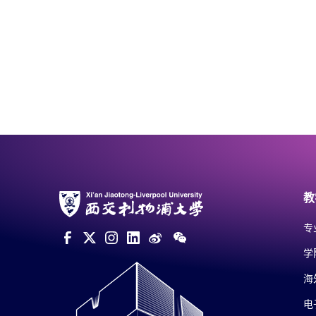
教
专
学
海
电