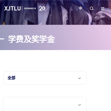
中
教学
学费及奖学金
招生
科研
学院
全部
校园生活
关于我们