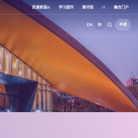
西浦君谋AI
学习超市
图书馆
IT
融合门户
EN
中
申请