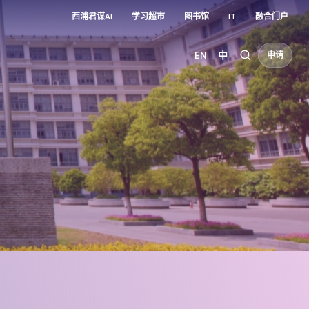
西浦君谋AI
学习超市
图书馆
IT
融合门户
EN
中
申请