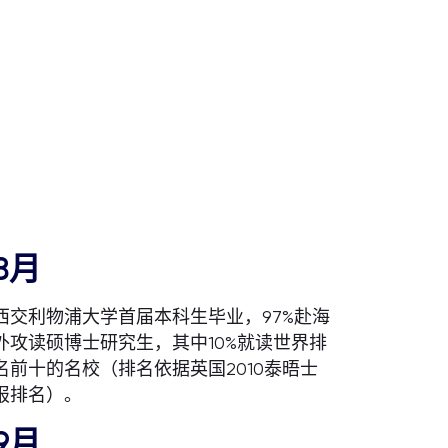
8月
西交利物浦大学首届本科生毕业，97%赴海
外攻读硕博士研究生，其中10%就读世界排
名前十的名校（排名依据英国2010泰晤士
报排名）。
9月