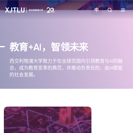
中
教学
教育+AI，智领未来
招生
西交利物浦大学致力于在全球范围内引领教育与AI的融
合，成为教育变革的典范，并推动负责任的、由AI赋能
科研
的社会发展。
学院
校园生活
关于我们