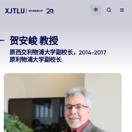
中
教学
贺安峻 教授
招生
原西交利物浦大学副校长，2014-2017
原利物浦大学副校长
科研
学院
校园生活
关于我们