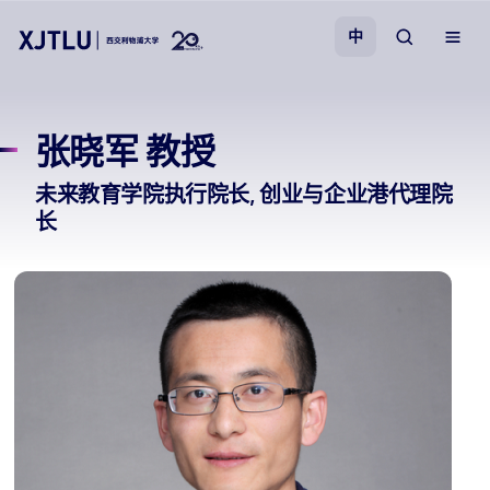
中
教学
张晓军 教授
招生
未来教育学院执行院长, 创业与企业港代理院
长
科研
学院
校园生活
关于我们