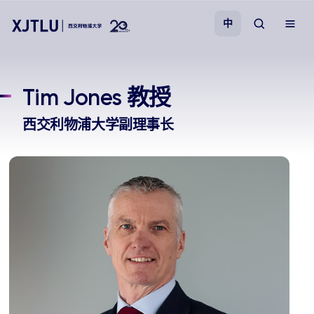
中
教学
Tim Jones 教授
招生
西交利物浦大学副理事长
科研
学院
校园生活
关于我们