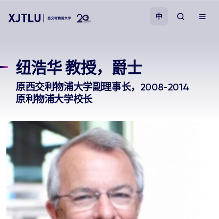
中
教学
纽浩华 教授，爵士
招生
原西交利物浦大学副理事长，2008-2014
原利物浦大学校长
科研
学院
校园生活
关于我们