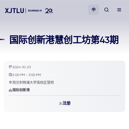
中
教学
国际创新港慧创工坊第43期
招生
科研
2024-10-23
2:00 PM - 3:00 PM
学院
西交利物浦大学南校区慧吧
国际创新港
校园生活
注册
关于我们