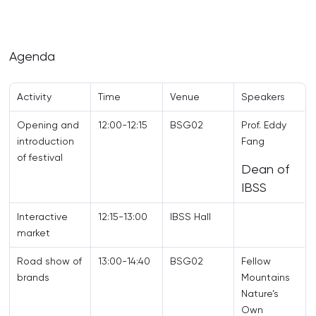
Agenda
Activity
Time
Venue
Speakers
Opening and
12:00-12:15
BSG02
Prof. Eddy
introduction
Fang
of festival
Dean of
IBSS
Interactive
12:15-13:00
IBSS Hall
market
Road show of
13:00-14:40
BSG02
Fellow
brands
Mountains
Nature’s
Own