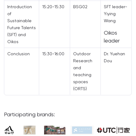
Introduction
15:20-15:30
BSG02
SFT leader-
of
Yiying
Sustainable
Wang
Future Talents
Oikos
(SFT) and
leader
Oikos
Conclusion
15:30-16:00
Outdoor
Dr. Yuehan
Research
Dou
and
teaching
spaces
(ORTS)
Participating brands: