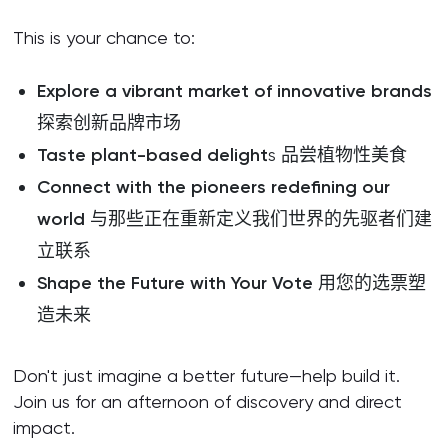
This is your chance to:
Explore a vibrant market of innovative brands
探索创新品牌市场
Taste plant-based delight
s 品尝植物性美食
Connect with the pioneers redefining our
world
与那些正在重新定义我们世界的先驱者们建
立联系
Shape the Future with Your Vote
用您的选票塑
造未来
Don't just imagine a better future—help build it.
Join us for an afternoon of discovery and direct
impact.