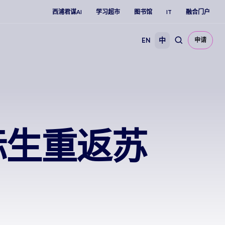
西浦君谋AI
学习超市
图书馆
IT
融合门户
EN
中
申请
际生重返苏