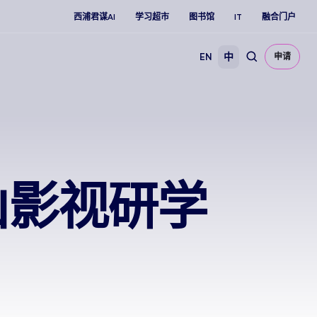
西浦君谋AI
学习超市
图书馆
IT
融合门户
EN
中
申请
山影视研学