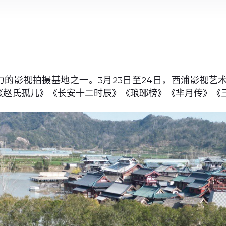
的影视拍摄基地之一。3月23日至24日，西浦影视艺
《赵氏孤儿》《长安十二时辰》《琅琊榜》《芈月传》《