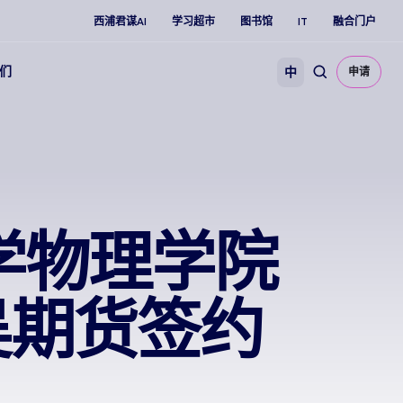
西浦君谋AI
学习超市
图书馆
IT
融合门户
们
中
申请
学物理学院
吴期货签约