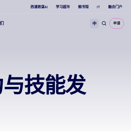
西浦君谋AI
学习超市
图书馆
IT
融合门户
们
中
申请
力与技能发