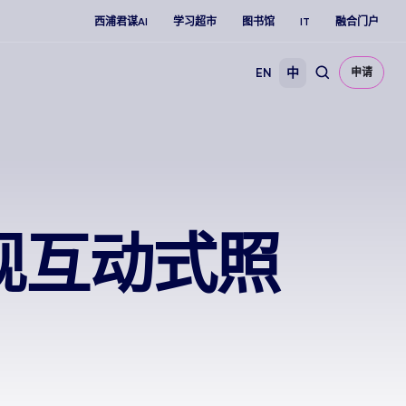
西浦君谋AI
学习超市
图书馆
IT
融合门户
EN
中
申请
现互动式照