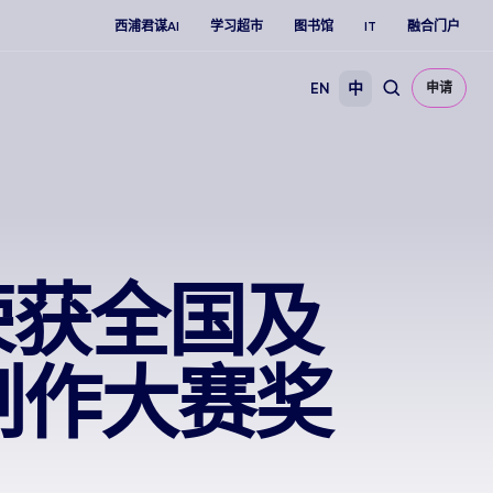
西浦君谋AI
学习超市
图书馆
IT
融合门户
EN
中
申请
荣获全国及
制作大赛奖