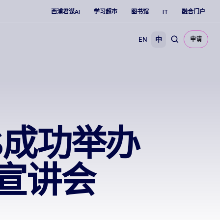
西浦君谋AI
学习超市
图书馆
IT
融合门户
EN
中
申请
S成功举办
目宣讲会