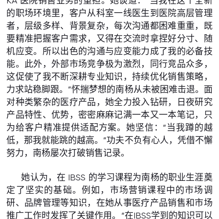
KA 医院销售业务的重担。她谈道：“当我在这个全新
的职场环境里，客户从科室一线医生到医院高层管理
者，层级多样、背景复杂，每次沟通都困难重重，既
要精准把握客户需求，又得在交流时拿捏好分寸、随
机应变。所以出色的沟通与应变能力成了我的必备技
能。此外，外部市场竞争极为激烈，同行竞品众多，
这促使了我不断深耕专业知识，持续优化销售策略，
力求站稳脚跟。”怀揣梦想的南杨从未被困难击退。面
对种类繁杂的医疗产品，她全力投入钻研，日夜研究
产品特性、优势，密密麻麻记满一本又一本笔记，只
为给客户精准提供适配方案。她坚信：“当我蹲的越
低，那我就能跳的越高。”功夫不负有心人，凭借不懈
努力，南杨屡次打破销售记录。
她认为，在 IBSS 的学习课程为南杨的职业生涯奠
定了坚实的基础。例如，市场营销课程中的市场调
研、品牌管理等知识，在她从事医疗产品销售和市场
推广工作时发挥了关键作用。“在IBSS学到的知识可以