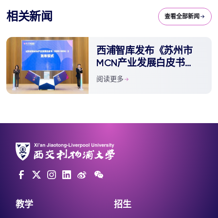
相关新闻
查看全部新闻
西浦智库发布《苏州市
MCN产业发展白皮书
（2023-2024）》
阅读更多
教学
招生