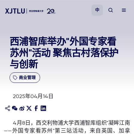
中
教学
西浦智库举办"外国专家看
苏州"活动 聚焦古村落保护
招生
与创新
科研
商业管理
学院
2025年04月14日
校园生活
关于我们
4月8日，西交利物浦大学西浦智库组织"凝眸江南
——外国专家看苏州"第三站活动，来自英国、加拿