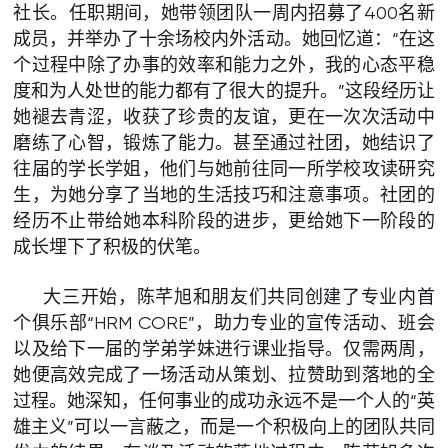
社长。任职期间，她带领团队一周内招募了400名新
成员，并举办了十余场校内外活动。她回忆道：“在这
个过程中除了办事的效率和能力之外，我的心态平稳
度和为人处世的能力都有了很大的提升。”这段经历让
她褪去青涩，收获了珍贵的友谊，更在一次次活动中
磨练了心智，锻炼了能力。甚至通过社团，她结识了
往届的学长学姐，他们与她前往同一所学校攻读研究
生，为她分享了当地的生活技巧和注意事项。社团的
经历不止带给她本科阶段的进步，更给她下一阶段的
成长埋下了积极的伏笔。
大三开始，陈芊旭和朋友们共同创建了专业内首
个俱乐部“HRM CORE”，助力专业的宣传活动、班会
以及给下一届的学弟学妹进行课业指导。仅需两周，
她便高效完成了一场活动从策划、拉赞助到落地的全
过程。她深知，任何事业的成功永远不是一个人的“英
雄主义”可以一言蔽之，而是一个积极向上的团队共同