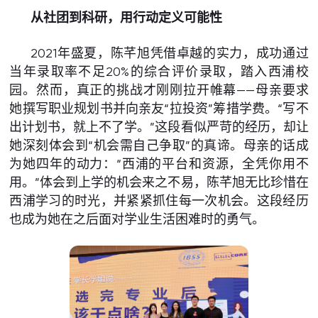
从社团到科研，用行动定义可能性
2021年盛夏，陈芊旭凭借卓越的实力，成功通过
当年录取率不足20%的综合评价录取，踏入西浦校
园。然而，真正的挑战才刚刚拉开帷幕——母亲要求
她撰写职业规划书并向亲友“拉投资”筹措学费。“写不
出计划书，就上不了学。”这段看似严苛的经历，却让
她深刻体会到“机会需自己争取”的真谛。母亲的话成
为她四年的动力：“西浦的平台和资源，全凭你用不
用。”体会到上学的机会来之不易，陈芊旭无比珍惜在
西浦学习的时光，并紧紧抓住每一次机会。这段经历
也成为她在之后面对学业生活困难时的勇气。