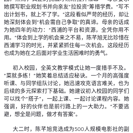
她撰写职业规划书并向亲友“拉投资”筹措学费。“写不
出计划书，就上不了学。”这段看似严苛的经历，却让
她深刻体会到“机会需自己争取”的真谛。母亲的话成
为她四年的动力：“西浦的平台和资源，全凭你用不
用。”体会到上学的机会来之不易，陈芊旭无比珍惜在
西浦学习的时光，并紧紧抓住每一次机会。这段经历
也成为她在之后面对学业生活困难时的勇气。
初入校园，全英文教学模式让她一度措手不及。
“菜就多练！”她笑着总结适应秘诀。一个月的高强度
听课、与同学组队讨论，她迅速攻克语言难关，也为
后续的多元探索打下基础。她建议初入校园的同学们
可以找个“搭子”，一起上课、一起讨论课程内容。她
强调，好的伙伴也是前行路上的一大助力。“不要逃
避，想全是问题，做才有答案”。
大二时，陈芊旭竞选成为500人规模电影社的副