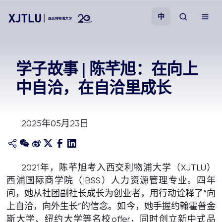
中
教学
学子故事 | 陈芊旭：在向上
中自洽，在自洽里成长
招生
科研
2025年05月23日
学院
2021年，陈芊旭考入西交利物浦大学（XJTLU）
校园生活
西浦国际商学院（IBSS）人力资源管理专业。四年
间，她从社团副社长成长为创业者，用行动诠释了“向
关于我们
上自洽，向外生长”的信念。如今，她手握约翰霍普金
斯大学、纽约大学等名校offer，同时创立新中式品