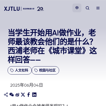
中
教学
当学生开始用AI做作业，老
师最该教会他们的是什么？
招生
西浦老师在《城市课堂》这
科研
样回答——
学院
人文社科
校园与社区
校园生活
2025年06月04日
关于我们