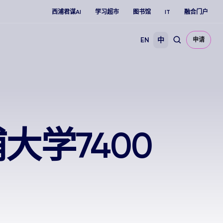
西浦君谋AI
学习超市
图书馆
IT
融合门户
EN
中
申请
学7400