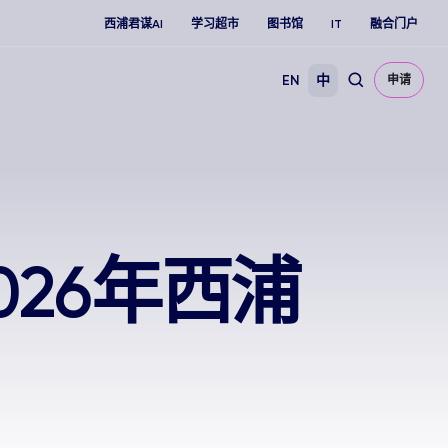
西浦君谋AI
学习超市
图书馆
IT
融合门户
EN
中
申请
26年西浦