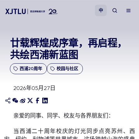
中
教学
廿载辉煌成序章，再启程，
共绘西浦新蓝图
招生
西浦20周年
校园与社区
科研
2026年05月27日
学院
校园生活
亲爱的同事、同学、校友与各界朋友们：
关于我们
当西浦二十周年校庆的灯光同步点亮苏州、西