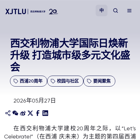
中
教学
西交利物浦大学国际日焕新
升级 打造城市级多元文化盛
招生
会
科研
西浦20周年
校园与社区
要闻聚焦
学院
2026年05月27日
校园生活
关于我们
在西交利物浦大学建校20周年之际，以“Let’s
Celebrate!”（在西浦 庆未来）为主题的第四届西浦