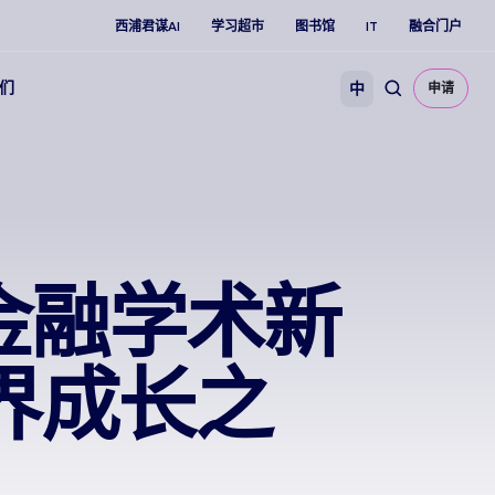
西浦君谋AI
学习超市
图书馆
IT
融合门户
们
中
申请
金融学术新
跨界成长之