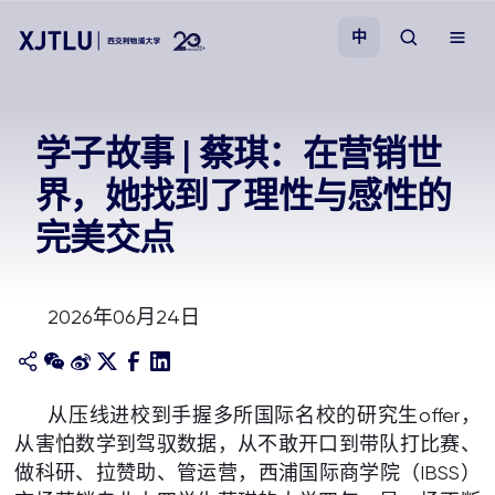
中
教学
学子故事 | 蔡琪：在营销世
界，她找到了理性与感性的
招生
完美交点
科研
2026年06月24日
学院
校园生活
从压线进校到手握多所国际名校的研究生offer，
从害怕数学到驾驭数据，从不敢开口到带队打比赛、
关于我们
做科研、拉赞助、管运营，西浦国际商学院（IBSS）