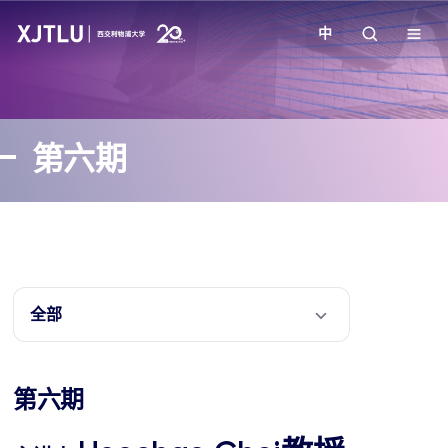
中
教学
第六期
招生
科研
学院
全部
校园生活
第六期
关于我们