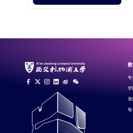
教
专
学
海
电