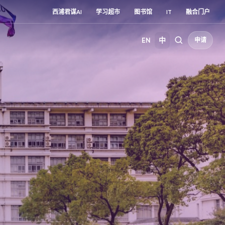
西浦君谋AI
学习超市
图书馆
IT
融合门户
EN
中
申请