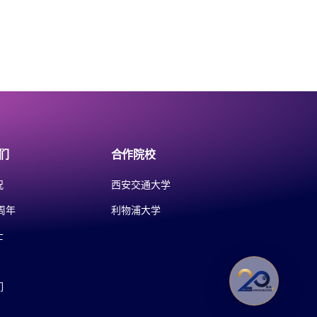
们
合作院校
况
西安交通大学
周年
利物浦大学
士
们