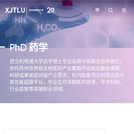
中
教学
PhD
药学
招生
西交利物浦大学药学博士专业采用中英联合培养模式，
依托苏州世界级生物医药产业集群开设校企联合课题，
科研
科研成果紧密对接产业需求；校内配备顶尖科研设施与
高性能超算平台，毕业生可深耕医药研发、学术科研、
学院
行业监管等高端职业领域。
校园生活
关于我们