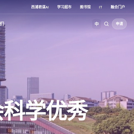
西浦君谋AI
学习超市
图书馆
IT
融合门户
们
中
申请
会科学优秀