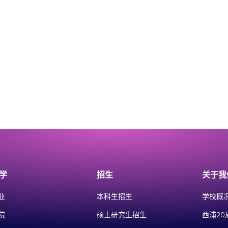
学
招生
关于我
业
本科生招生
学校概
院
硕士研究生招生
西浦20