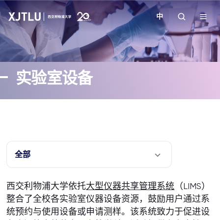
中
教学
实验室设备
招生
科研
学院
全部
校园生活
西交利物浦大学依托
大型仪器共享管理系统
（LIMS）
整合了全校各实验室仪器设备资源，鼓励用户通过系
关于我们
统预约与使用设备或申请测样。该系统致力于促进设