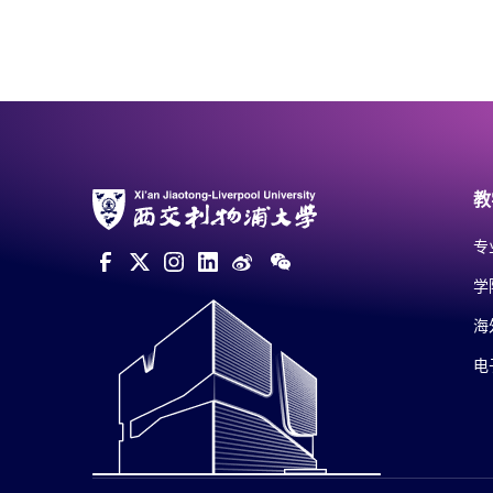
教
专
学
海
电