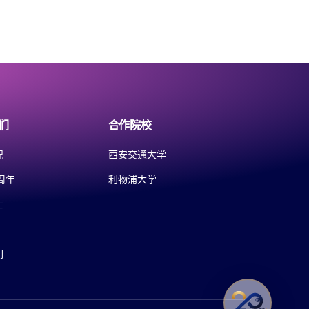
们
合作院校
况
西安交通大学
周年
利物浦大学
士
们