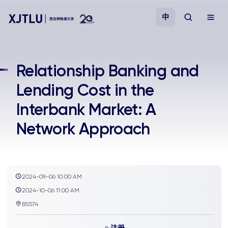
中
教学
Relationship Banking and
Lending Cost in the
招生
Interbank Market: A
科研
Network Approach
学院
校园生活
2024-09-06 10:00 AM
2024-10-06 11:00 AM
BS574
关于我们