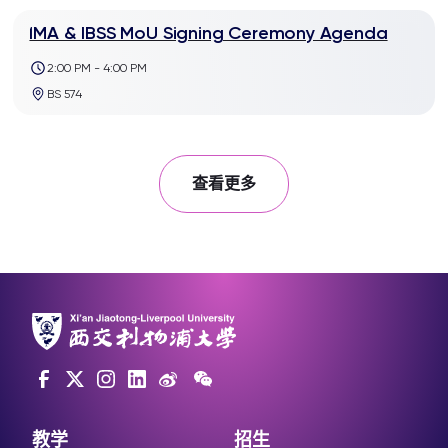
IMA & IBSS MoU Signing Ceremony Agenda
2:00 PM - 4:00 PM
BS 574
查看更多
教学
招生