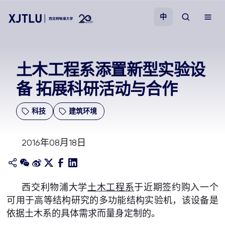
中
教学
土木工程系添置新型实验设
备 拓展科研活动与合作
招生
科技
建筑环境
科研
2016年08月18日
学院
校园生活
西交利物浦大学
土木工程系
于近期签约购入一个
可用于高等结构研究的多功能结构实验机，该设备是
关于我们
依据土木系的具体需求而量身定制的。