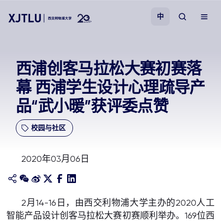
中
教学
西浦创客马拉松大赛初赛落
幕 西浦学生设计心理疏导产
招生
品“武小暖”获评委点赞
科研
校园与社区
学院
2020年03月06日
校园生活
关于我们
2月14-16日，由西交利物浦大学主办的2020人工
智能产品设计创客马拉松大赛初赛顺利举办。169位西