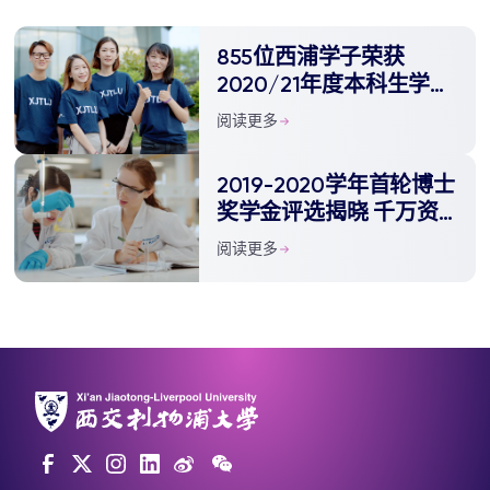
855位西浦学子荣获
2020/21年度本科生学术
奖学金
阅读更多
2019-2020学年首轮博士
奖学金评选揭晓 千万资
金将用于设立全额博士奖
阅读更多
学金