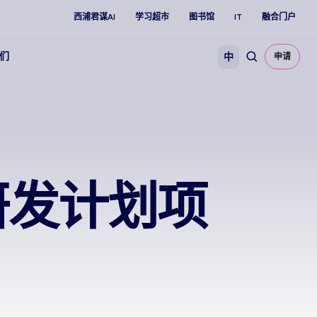
西浦君谋AI
学习超市
图书馆
IT
融合门户
们
中
申请
研发计划项