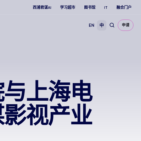
西浦君谋AI
学习超市
图书馆
IT
融合门户
EN
中
申请
院与上海电
谋影视产业