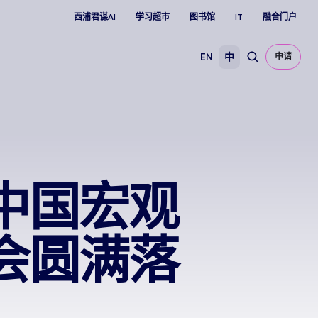
西浦君谋AI
学习超市
图书馆
IT
融合门户
EN
中
申请
中国宏观
会圆满落