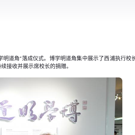
学明道角”落成仪式。博学明道角集中展示了西浦执行校长
持续接收并展示席校长的捐赠。