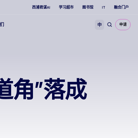
西浦君谋AI
学习超市
图书馆
IT
融合门户
们
中
申请
道角”落成