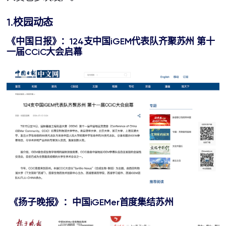
1.校园动态
《
中国日报
》
：
124
支中国
iGEM
代表队齐聚苏州
第十
一届
CCiC
大会启幕
《扬子晚报》：
中国
iGEMer
首度集结苏州