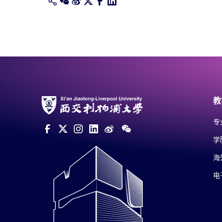
教
专
学
海
电