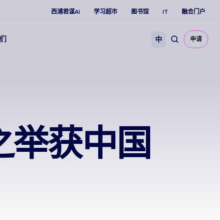
西浦君谋AI
学习超市
图书馆
IT
融合门户
们
中
申请
新之举获中国