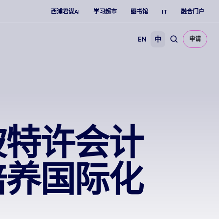
西浦君谋AI
学习超市
图书馆
IT
融合门户
EN
中
申请
坡特许会计
培养国际化