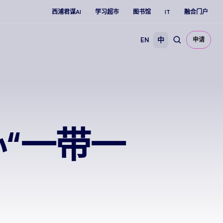
西浦君谋AI
学习超市
图书馆
IT
融合门户
EN
中
申请
“一带一