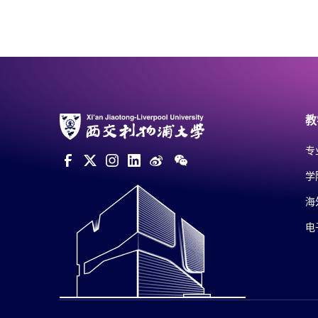
教
专
学
海
电