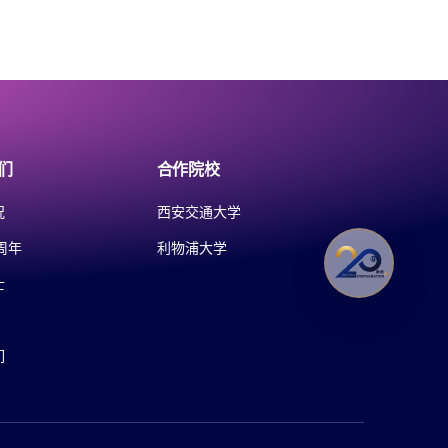
们
合作院校
况
西安交通大学
周年
利物浦大学
士
们