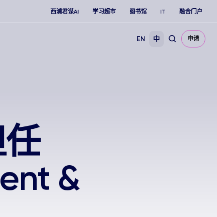
西浦君谋AI
学习超市
图书馆
IT
融合门户
EN
中
申请
担任
ent &