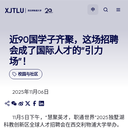
中
教学
近90国学子齐聚，这场招聘
会成了国际人才的“引力
招生
场”！
科研
校园与社区
学院
2025年11月06日
校园生活
关于我们
11月5日下午，“慧聚英才，职通世界”2025独墅湖
科教创新区全球人才招聘会在西交利物浦大学举办。