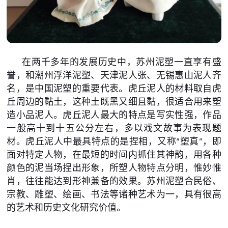
在两千多年的发展历史中，苏州泥塑一直享有盛
誉，和潮州浮洋泥塑、天津泥人张、无锡惠山泥人齐
名，是中国泥塑的重要代表。虎丘泥人的材料取自虎
丘周边的黏土，这种土既黑又细且黏，很适合用来塑
造小品泥人。虎丘泥人最大的特点是写实性强，作品
一般高十到十五公分左右，多以戏文故事为表现题
材。虎丘泥人中最具特点的是捏相，又称“塑真”，即
面对特定人物，在最短的时间内抓住其神韵，用各种
颜色的泥当场捏出形象，所塑人物特点分明，惟妙惟
肖，往往能达到形神兼备的效果。苏州泥塑合民俗、
宗教、雕塑、绘画、书法等诸种艺术为一，具有很高
的艺术和历史文化研究价值。